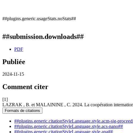
##plugins.generic.usageStats.noStats##
##submission.downloads##
PDF
Publiée
2024-11-15
Comment citer
[1]
LAZRAK , B. et MALAININE , C. 2024. La coopération internationale 
Formats de citations
##plugins.generic.citationStyleLanguage.style.acm-sig-procee
##plugins.generic.citationStyleLanguage.style.acs-nano##
##plugins.generic.citationStyleLanguage.style.apa##