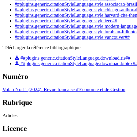
##plugins.generic.citationStyleLanguage.style.associacao-brasi
##plugins.generic.citationStyleLanguage.style.chicago-author-
##plugins.generic.citationStyleLanguage.style.harvard-cite-the
##plugins.generic.citationStyleLanguage.style.ieee##
##plugins.generic.citationStyleLanguage.style.modern-languag
##plugins.generic.citationStyleLanguage.style.turabian-fullnot
##plugins.generic.citationStyleLanguage.style.vancouver##
Télécharger la référence bibliographique
##plugins.generic.citationStyleLanguage.download.ris##
##plugins.generic.citationStyleLanguage.download.bibtex#
Numéro
Vol. 5 No 11 (2024): Revue française d'Economie et de Gestion
Rubrique
Articles
Licence