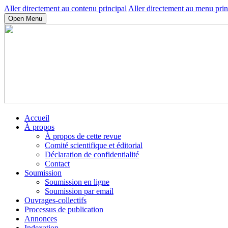
Aller directement au contenu principal
Aller directement au menu prin
Open Menu
Accueil
À propos
À propos de cette revue
Comité scientifique et éditorial
Déclaration de confidentialité
Contact
Soumission
Soumission en ligne
Soumission par email
Ouvrages-collectifs
Processus de publication
Annonces
Indexation