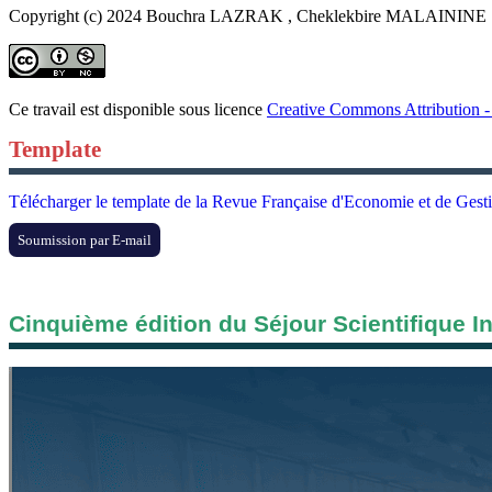
Copyright (c) 2024 Bouchra LAZRAK , Cheklekbire MALAININE
Ce travail est disponible sous licence
Creative Commons Attribution - 
Template
Télécharger le template de la Revue Française d'Economie et de Gest
Soumission par E-mail
Cinquième édition du Séjour Scientifique I