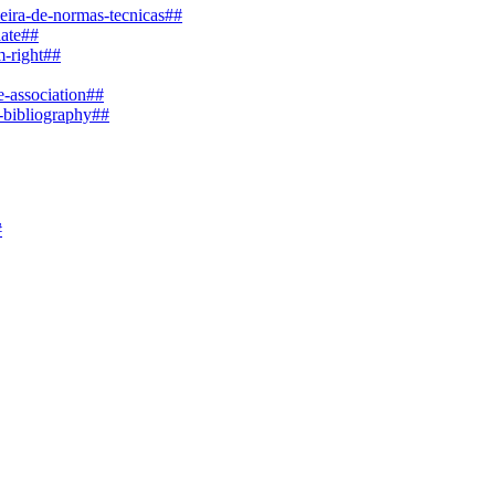
leira-de-normas-tecnicas##
date##
m-right##
e-association##
e-bibliography##
#