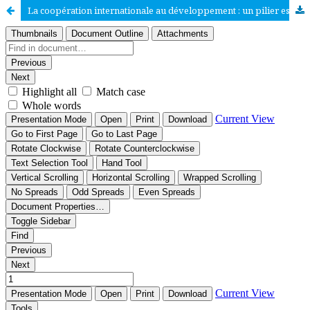
La coopération internationale au développement : un pilier essentiel pour un avenir global ?