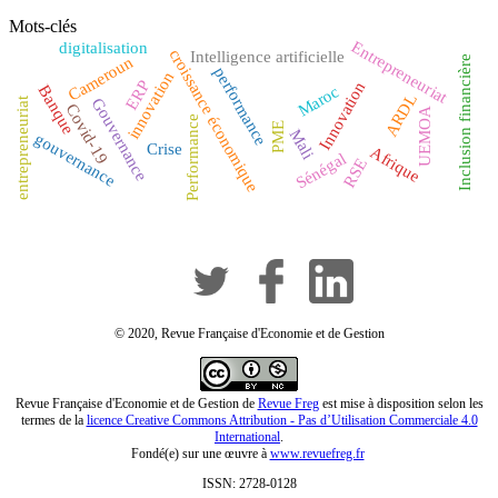
Mots-clés
Entrepreneuriat
digitalisation
croissance économique
Intelligence artificielle
Cameroun
Inclusion financière
performance
innovation
ERP
Innovation
Banque
Maroc
ARDL
entrepreneuriat
Gouvernance
Covid-19
UEMOA
Performance
PME
Mali
gouvernance
Crise
Afrique
Sénégal
RSE
© 2020, Revue Française d'Economie et de Gestion
Revue Française d'Economie et de Gestion de
Revue Freg
est mise à disposition selon les
termes de la
licence Creative Commons Attribution - Pas d’Utilisation Commerciale 4.0
International
.
Fondé(e) sur une œuvre à
www.revuefreg.fr
ISSN: 2728-0128