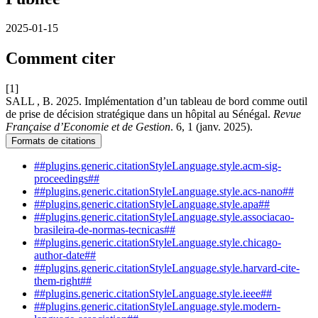
2025-01-15
Comment citer
[1]
SALL , B. 2025. Implémentation d’un tableau de bord comme outil
de prise de décision stratégique dans un hôpital au Sénégal.
Revue
Française d’Economie et de Gestion
. 6, 1 (janv. 2025).
Formats de citations
##plugins.generic.citationStyleLanguage.style.acm-sig-
proceedings##
##plugins.generic.citationStyleLanguage.style.acs-nano##
##plugins.generic.citationStyleLanguage.style.apa##
##plugins.generic.citationStyleLanguage.style.associacao-
brasileira-de-normas-tecnicas##
##plugins.generic.citationStyleLanguage.style.chicago-
author-date##
##plugins.generic.citationStyleLanguage.style.harvard-cite-
them-right##
##plugins.generic.citationStyleLanguage.style.ieee##
##plugins.generic.citationStyleLanguage.style.modern-