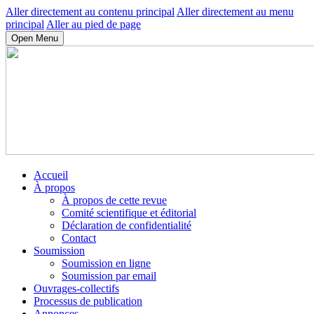
Aller directement au contenu principal
Aller directement au menu
principal
Aller au pied de page
Open Menu
Accueil
À propos
À propos de cette revue
Comité scientifique et éditorial
Déclaration de confidentialité
Contact
Soumission
Soumission en ligne
Soumission par email
Ouvrages-collectifs
Processus de publication
Annonces