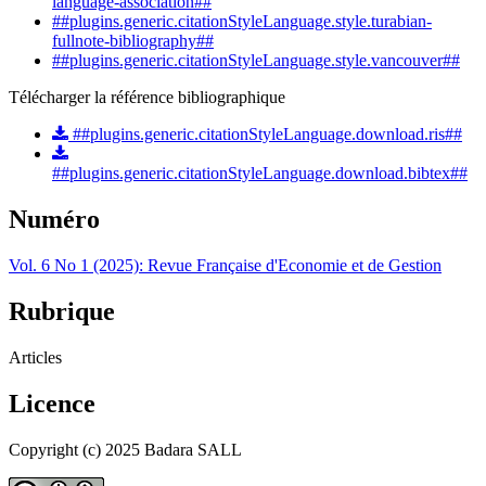
language-association##
##plugins.generic.citationStyleLanguage.style.turabian-
fullnote-bibliography##
##plugins.generic.citationStyleLanguage.style.vancouver##
Télécharger la référence bibliographique
##plugins.generic.citationStyleLanguage.download.ris##
##plugins.generic.citationStyleLanguage.download.bibtex##
Numéro
Vol. 6 No 1 (2025): Revue Française d'Economie et de Gestion
Rubrique
Articles
Licence
Copyright (c) 2025 Badara SALL