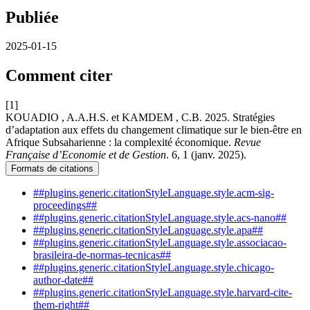
Publiée
2025-01-15
Comment citer
[1]
KOUADIO , A.A.H.S. et KAMDEM , C.B. 2025. Stratégies
d’adaptation aux effets du changement climatique sur le bien-être en
Afrique Subsaharienne : la complexité économique.
Revue
Française d’Economie et de Gestion
. 6, 1 (janv. 2025).
Formats de citations
##plugins.generic.citationStyleLanguage.style.acm-sig-
proceedings##
##plugins.generic.citationStyleLanguage.style.acs-nano##
##plugins.generic.citationStyleLanguage.style.apa##
##plugins.generic.citationStyleLanguage.style.associacao-
brasileira-de-normas-tecnicas##
##plugins.generic.citationStyleLanguage.style.chicago-
author-date##
##plugins.generic.citationStyleLanguage.style.harvard-cite-
them-right##