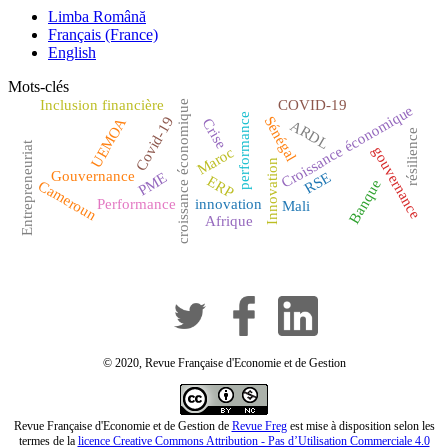
Limba Română
Français (France)
English
Mots-clés
Inclusion financière
COVID-19
croissance économique
Croissance économique
performance
Sénégal
Covid-19
UEMOA
Crise
ARDL
résilience
Entrepreneuriat
gouvernance
Maroc
Innovation
Gouvernance
RSE
PME
ERP
Banque
Cameroun
Performance
innovation
Mali
Afrique
© 2020, Revue Française d'Economie et de Gestion
Revue Française d'Economie et de Gestion de
Revue Freg
est mise à disposition selon les
termes de la
licence Creative Commons Attribution - Pas d’Utilisation Commerciale 4.0