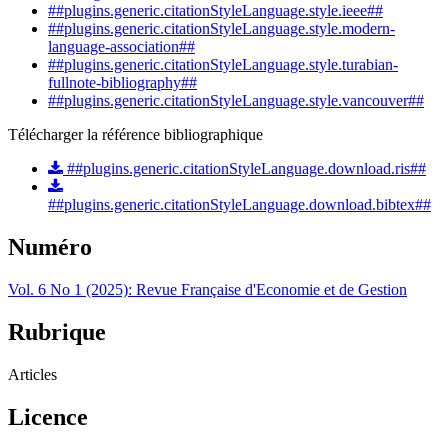
##plugins.generic.citationStyleLanguage.style.ieee##
##plugins.generic.citationStyleLanguage.style.modern-
language-association##
##plugins.generic.citationStyleLanguage.style.turabian-
fullnote-bibliography##
##plugins.generic.citationStyleLanguage.style.vancouver##
Télécharger la référence bibliographique
##plugins.generic.citationStyleLanguage.download.ris##
##plugins.generic.citationStyleLanguage.download.bibtex##
Numéro
Vol. 6 No 1 (2025): Revue Française d'Economie et de Gestion
Rubrique
Articles
Licence