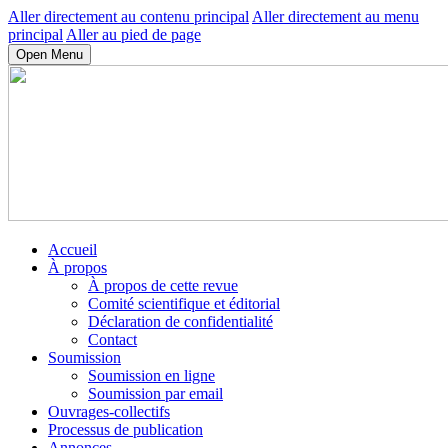
Aller directement au contenu principal
Aller directement au menu
principal
Aller au pied de page
Open Menu
Accueil
À propos
À propos de cette revue
Comité scientifique et éditorial
Déclaration de confidentialité
Contact
Soumission
Soumission en ligne
Soumission par email
Ouvrages-collectifs
Processus de publication
Annonces