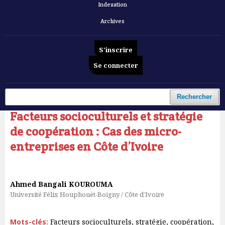
Indexation
Archives
S'inscrire
Se connecter
Accueil
/
Archives
/
Vol. 6 No 1 (2025): Revue Française d'Economie et de Gestion
/
Articles
Rechercher
Facteurs socioculturels et stratégie
de coopération : Cas des micro-
entreprises en Côte d’Ivoire
Ahmed Bangali KOUROUMA
Université Félix Houphouët-Boigny / Côte d’Ivoire
Mots-clés:
Facteurs socioculturels, stratégie, coopération,