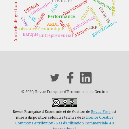
Cameroun
COVID-19
Gouvernance
Innovation
CEDEAO
UEMOA
Contrôle de gestion
Mali
CEMAC
Covid-19
innovation
Sénégal
Performance
RSE
performance
Crise
PME
gouvernance
ARDL
Maroc
ERP
Afrique
croissance économique
Banque
Entrepreneuriat
© 2020, Revue Française d'Economie et de Gestion
Revue Française d'Economie et de Gestion de
Revue Freg
est
mise à disposition selon les termes de la
licence Creative
Commons Attribution - Pas d’Utilisation Commerciale 4.0
International
.