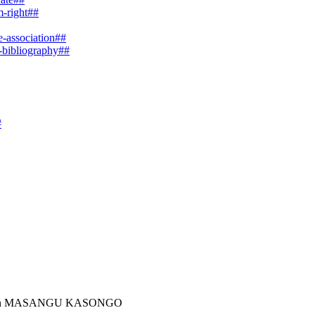
m-right##
e-association##
e-bibliography##
#
stian MASANGU KASONGO