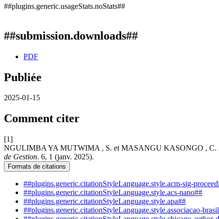
##plugins.generic.usageStats.noStats##
##submission.downloads##
PDF
Publiée
2025-01-15
Comment citer
[1]
NGULIMBA YA MUTWIMA , S. et MASANGU KASONGO , C. 2025. Gest
de Gestion
. 6, 1 (janv. 2025).
Formats de citations
##plugins.generic.citationStyleLanguage.style.acm-sig-procee
##plugins.generic.citationStyleLanguage.style.acs-nano##
##plugins.generic.citationStyleLanguage.style.apa##
##plugins.generic.citationStyleLanguage.style.associacao-brasi
##plugins.generic.citationStyleLanguage.style.chicago-author-