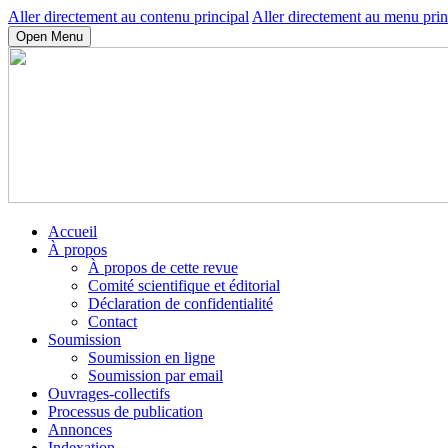
Aller directement au contenu principal
Aller directement au menu prin
Open Menu
Accueil
À propos
À propos de cette revue
Comité scientifique et éditorial
Déclaration de confidentialité
Contact
Soumission
Soumission en ligne
Soumission par email
Ouvrages-collectifs
Processus de publication
Annonces
Indexation