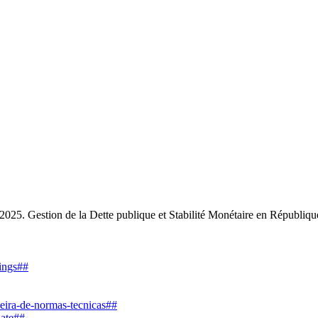
ion de la Dette publique et Stabilité Monétaire en Républiqu
dings##
leira-de-normas-tecnicas##
date##