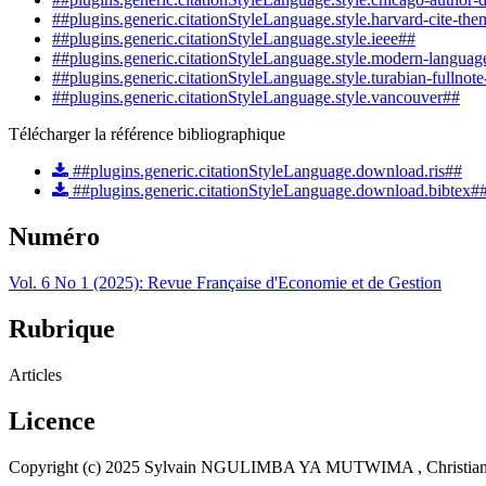
##plugins.generic.citationStyleLanguage.style.harvard-cite-the
##plugins.generic.citationStyleLanguage.style.ieee##
##plugins.generic.citationStyleLanguage.style.modern-languag
##plugins.generic.citationStyleLanguage.style.turabian-fullnot
##plugins.generic.citationStyleLanguage.style.vancouver##
Télécharger la référence bibliographique
##plugins.generic.citationStyleLanguage.download.ris##
##plugins.generic.citationStyleLanguage.download.bibtex#
Numéro
Vol. 6 No 1 (2025): Revue Française d'Economie et de Gestion
Rubrique
Articles
Licence
Copyright (c) 2025 Sylvain NGULIMBA YA MUTWIMA , Chri