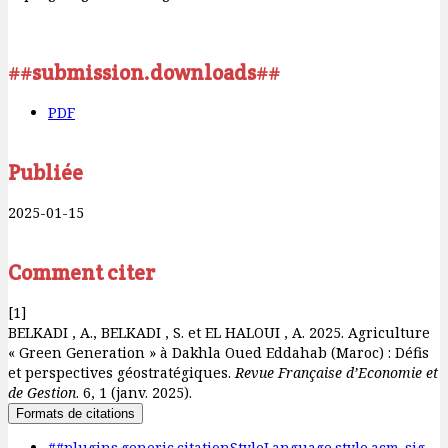
##submission.downloads##
PDF
Publiée
2025-01-15
Comment citer
[1]
BELKADI , A., BELKADI , S. et EL HALOUI , A. 2025. Agriculture
« Green Generation » à Dakhla Oued Eddahab (Maroc) : Défis
et perspectives géostratégiques.
Revue Française d’Economie et
de Gestion
. 6, 1 (janv. 2025).
Formats de citations
##plugins.generic.citationStyleLanguage.style.acm-sig-