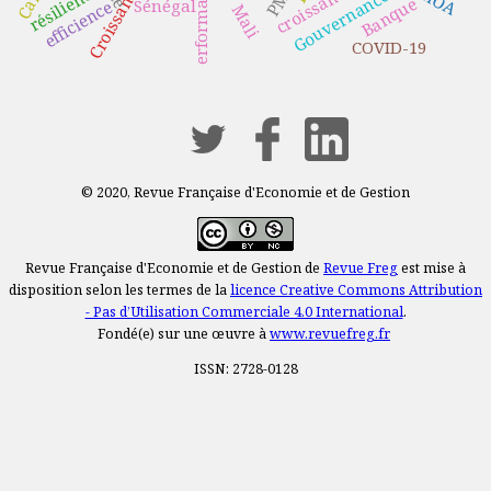
performance
résilience
Gouvernance
Banque
Sénégal
efficience
Mali
COVID-19
© 2020, Revue Française d'Economie et de Gestion
Revue Française d'Economie et de Gestion de
Revue Freg
est mise à
disposition selon les termes de la
licence Creative Commons Attribution
- Pas d’Utilisation Commerciale 4.0 International
.
Fondé(e) sur une œuvre à
www.revuefreg.fr
ISSN: 2728-0128