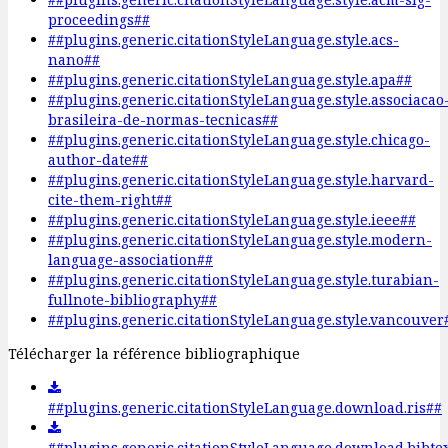
proceedings##
##plugins.generic.citationStyleLanguage.style.acs-
nano##
##plugins.generic.citationStyleLanguage.style.apa##
##plugins.generic.citationStyleLanguage.style.associacao
brasileira-de-normas-tecnicas##
##plugins.generic.citationStyleLanguage.style.chicago-
author-date##
##plugins.generic.citationStyleLanguage.style.harvard-
cite-them-right##
##plugins.generic.citationStyleLanguage.style.ieee##
##plugins.generic.citationStyleLanguage.style.modern-
language-association##
##plugins.generic.citationStyleLanguage.style.turabian-
fullnote-bibliography##
##plugins.generic.citationStyleLanguage.style.vancouver
Télécharger la référence bibliographique
##plugins.generic.citationStyleLanguage.download.ris##
##plugins.generic.citationStyleLanguage.download.bibte