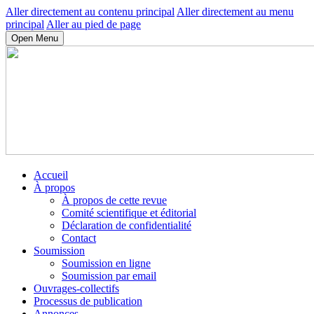
Aller directement au contenu principal
Aller directement au menu
principal
Aller au pied de page
Open Menu
Accueil
À propos
À propos de cette revue
Comité scientifique et éditorial
Déclaration de confidentialité
Contact
Soumission
Soumission en ligne
Soumission par email
Ouvrages-collectifs
Processus de publication
Annonces