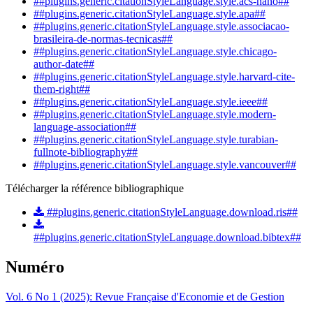
##plugins.generic.citationStyleLanguage.style.acs-nano##
##plugins.generic.citationStyleLanguage.style.apa##
##plugins.generic.citationStyleLanguage.style.associacao-
brasileira-de-normas-tecnicas##
##plugins.generic.citationStyleLanguage.style.chicago-
author-date##
##plugins.generic.citationStyleLanguage.style.harvard-cite-
them-right##
##plugins.generic.citationStyleLanguage.style.ieee##
##plugins.generic.citationStyleLanguage.style.modern-
language-association##
##plugins.generic.citationStyleLanguage.style.turabian-
fullnote-bibliography##
##plugins.generic.citationStyleLanguage.style.vancouver##
Télécharger la référence bibliographique
##plugins.generic.citationStyleLanguage.download.ris##
##plugins.generic.citationStyleLanguage.download.bibtex##
Numéro
Vol. 6 No 1 (2025): Revue Française d'Economie et de Gestion