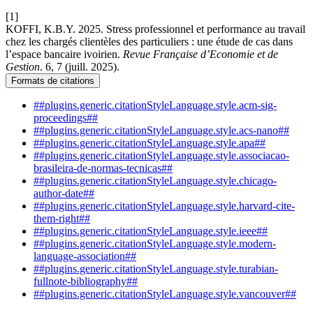
[1]
KOFFI, K.B.Y. 2025. Stress professionnel et performance au travail
chez les chargés clientèles des particuliers : une étude de cas dans
l’espace bancaire ivoirien.
Revue Française d’Economie et de
Gestion
. 6, 7 (juill. 2025).
Formats de citations
##plugins.generic.citationStyleLanguage.style.acm-sig-
proceedings##
##plugins.generic.citationStyleLanguage.style.acs-nano##
##plugins.generic.citationStyleLanguage.style.apa##
##plugins.generic.citationStyleLanguage.style.associacao-
brasileira-de-normas-tecnicas##
##plugins.generic.citationStyleLanguage.style.chicago-
author-date##
##plugins.generic.citationStyleLanguage.style.harvard-cite-
them-right##
##plugins.generic.citationStyleLanguage.style.ieee##
##plugins.generic.citationStyleLanguage.style.modern-
language-association##
##plugins.generic.citationStyleLanguage.style.turabian-
fullnote-bibliography##
##plugins.generic.citationStyleLanguage.style.vancouver##