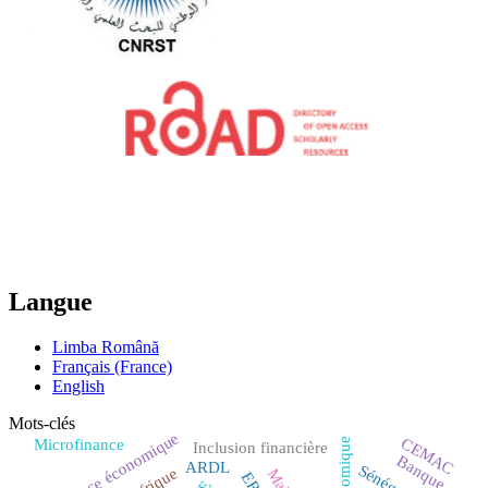
Langue
Limba Română
Français (France)
English
Mots-clés
Croissance économique
CEMAC
Microfinance
Inclusion financière
Banque
ARDL
Sénégal
Afrique
Mali
ERP