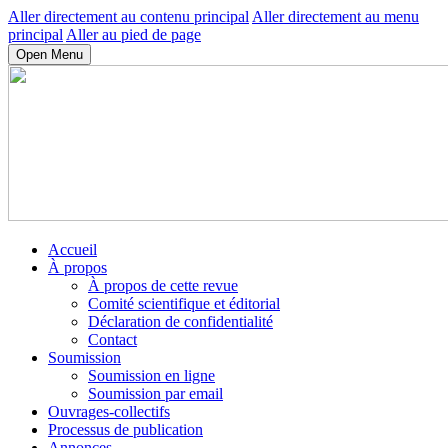
Aller directement au contenu principal
Aller directement au menu
principal
Aller au pied de page
Open Menu
Accueil
À propos
À propos de cette revue
Comité scientifique et éditorial
Déclaration de confidentialité
Contact
Soumission
Soumission en ligne
Soumission par email
Ouvrages-collectifs
Processus de publication
Annonces