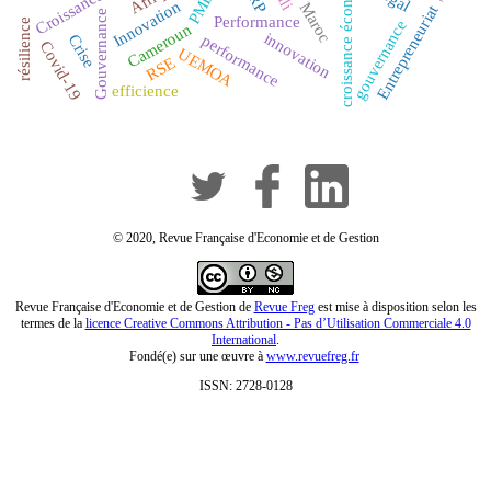
croissance économique
PME
Innovation
Maroc
Entrepreneuriat
Gouvernance
Performance
résilience
gouvernance
Cameroun
innovation
Crise
performance
Covid-19
UEMOA
RSE
efficience
© 2020, Revue Française d'Economie et de Gestion
Revue Française d'Economie et de Gestion de
Revue Freg
est mise à disposition selon les
termes de la
licence Creative Commons Attribution - Pas d’Utilisation Commerciale 4.0
International
.
Fondé(e) sur une œuvre à
www.revuefreg.fr
ISSN: 2728-0128