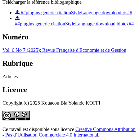
Télécharger la référence bibliographique
##plugins.generic.citationStyleLanguage.download.ris##
##plugins.generic.citationStyleLanguage.download.bibtex##
Numéro
Vol. 6 No 7 (2025): Revue Française d'Economie et de Gestion
Rubrique
Articles
Licence
Copyright (c) 2025 Kouacou Bla Yolande KOFFI
Ce travail est disponible sous licence
Creative Commons Attribution
- Pas d’Utilisation Commerciale 4.0 International
.