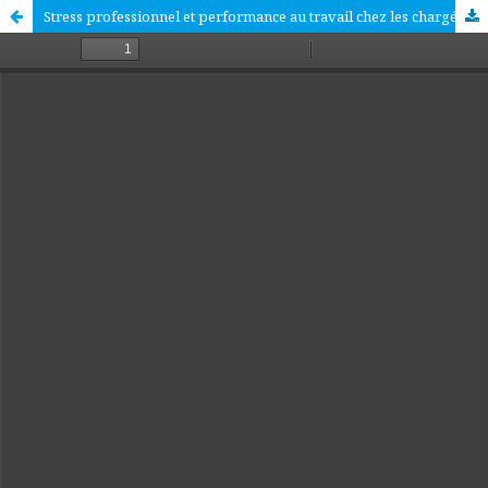
Stress professionnel et performance au travail chez les chargés clientèles des particuliers : une étude de cas dans l’espace bancaire ivoirien