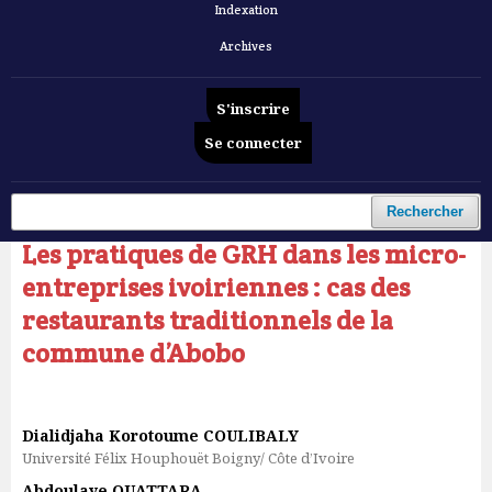
Indexation
Archives
S'inscrire
Se connecter
Accueil
/
Archives
/
Vol. 6 No 7 (2025): Revue Française d'Economie et de Gestion
/
Articles
Rechercher
Les pratiques de GRH dans les micro-
entreprises ivoiriennes : cas des
restaurants traditionnels de la
commune d’Abobo
Dialidjaha Korotoume COULIBALY
Université Félix Houphouët Boigny/ Côte d’Ivoire
Abdoulaye OUATTARA