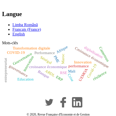
Langue
Limba Română
Français (France)
English
Mots-clés
Afrique
digitalisation
Cameroun
Croissance économique
Transformation digitale
COVID-19
Performance
Gouvernance
Maroc
PME
innovation
Sénégal
entrepreneuriat
Innovation
Covid-19
gouvernance
performance
croissance économique
UEMOA
ARDL
Mali
Banque
résilience
RSE
Crise
ERP
Education
© 2020, Revue Française d'Economie et de Gestion