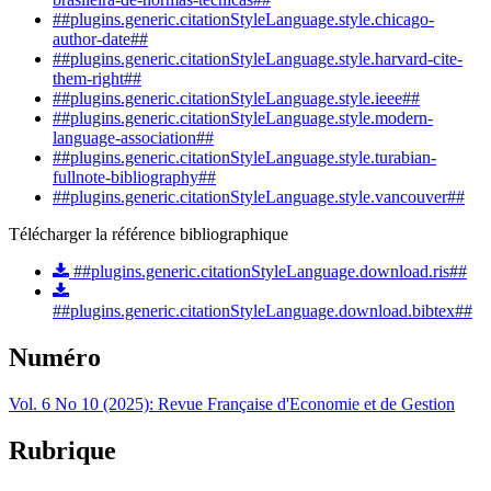
##plugins.generic.citationStyleLanguage.style.chicago-
author-date##
##plugins.generic.citationStyleLanguage.style.harvard-cite-
them-right##
##plugins.generic.citationStyleLanguage.style.ieee##
##plugins.generic.citationStyleLanguage.style.modern-
language-association##
##plugins.generic.citationStyleLanguage.style.turabian-
fullnote-bibliography##
##plugins.generic.citationStyleLanguage.style.vancouver##
Télécharger la référence bibliographique
##plugins.generic.citationStyleLanguage.download.ris##
##plugins.generic.citationStyleLanguage.download.bibtex##
Numéro
Vol. 6 No 10 (2025): Revue Française d'Economie et de Gestion
Rubrique