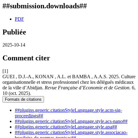
##submission.downloads##
PDF
Publiée
2025-10-14
Comment citer
[1]
GUEI , D.J.-A., KONAN , A.L. et BAMBA , A.A.S. 2025. Culture
organisationnelle et stress professionnel chez les délégués médicaux
de la ville d’Abidjan.
Revue Française d’Economie et de Gestion
. 6,
10 (oct. 2025).
Formats de citations
##plugins.generic.citationStyleLanguage.style.acm-sig-
proceedings##
##plugins.generic.citationStyleLanguage.style.acs-nano##
##plugins.generic.citationStyleLanguage.style.apa##
##plugins.generic.citationStyleLanguage.style.associacao-
brasileira-de-normas-tecnicas##