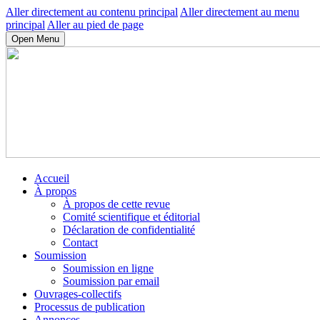
Aller directement au contenu principal
Aller directement au menu
principal
Aller au pied de page
Open Menu
Accueil
À propos
À propos de cette revue
Comité scientifique et éditorial
Déclaration de confidentialité
Contact
Soumission
Soumission en ligne
Soumission par email
Ouvrages-collectifs
Processus de publication
Annonces