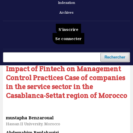
Indexation
Archives
S'inscrire
Se connecter
Accueil
/
Archives
/
Vol. 6 No 10 (2025): Revue Française d'Economie et de Gestion
/
Articles
Rechercher
Impact of Fintech on Management
Control Practices Case of companies
in the service sector in the
Casablanca-Settat region of Morocco
mustapha Benzaroual
Hassan II University, Morocco
Abderrahim Benlakouiri