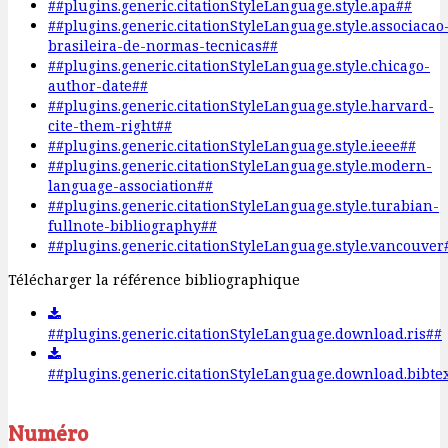
##plugins.generic.citationStyleLanguage.style.apa##
##plugins.generic.citationStyleLanguage.style.associacao
brasileira-de-normas-tecnicas##
##plugins.generic.citationStyleLanguage.style.chicago-
author-date##
##plugins.generic.citationStyleLanguage.style.harvard-
cite-them-right##
##plugins.generic.citationStyleLanguage.style.ieee##
##plugins.generic.citationStyleLanguage.style.modern-
language-association##
##plugins.generic.citationStyleLanguage.style.turabian-
fullnote-bibliography##
##plugins.generic.citationStyleLanguage.style.vancouver
Télécharger la référence bibliographique
##plugins.generic.citationStyleLanguage.download.ris##
##plugins.generic.citationStyleLanguage.download.bibte
Numéro