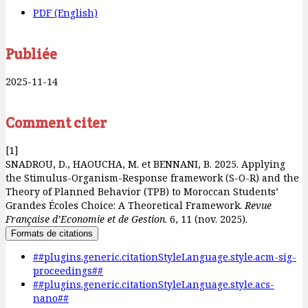
PDF (English)
Publiée
2025-11-14
Comment citer
[1]
SNADROU, D., HAOUCHA, M. et BENNANI, B. 2025. Applying
the Stimulus-Organism-Response framework (S-O-R) and the
Theory of Planned Behavior (TPB) to Moroccan Students’
Grandes Écoles Choice: A Theoretical Framework.
Revue
Française d’Economie et de Gestion
. 6, 11 (nov. 2025).
Formats de citations
##plugins.generic.citationStyleLanguage.style.acm-sig-
proceedings##
##plugins.generic.citationStyleLanguage.style.acs-
nano##