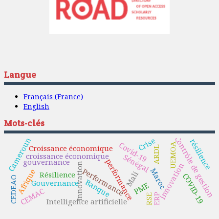
Langue
Français (France)
English
Mots-clés
Contrôle de gestion
Crise
Cameroun
résilience
Covid-19
UEMOA
Croissance économique
ARDL
croissance économique
Sénégal
gouvernance
performance
Innovation
innovation
Performance
Maroc
Afrique
Mali
Résilience
COVID-19
CEDEAO
Banque
Gouvernance
PME
CEMAC
ERP
RSE
Intelligence artificielle