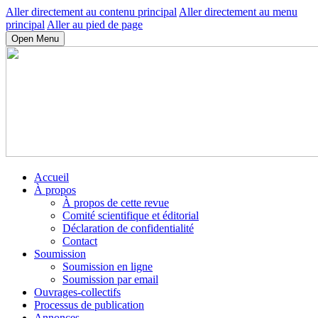
Aller directement au contenu principal
Aller directement au menu
principal
Aller au pied de page
Open Menu
Accueil
À propos
À propos de cette revue
Comité scientifique et éditorial
Déclaration de confidentialité
Contact
Soumission
Soumission en ligne
Soumission par email
Ouvrages-collectifs
Processus de publication
Annonces