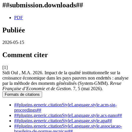
##submission.downloads##
PDF
Publiée
2026-05-15
Comment citer
[1]
Sidi Oul , M.A. 2026. Impact de la qualité institutionnelle sur la
croissance économique dans les pays pauvres non endettés : analyse
par la méthode des moments généralisés (System-GMM).
Revue
Française d’Economie et de Gestion
. 7, 5 (mai 2026).
Formats de citations
##plugins.generic.citationStyleLanguage.style.acm-sig-
proceedings##
##plugins.generic.citationStyleLanguage.style.acs-nano##
##plugins.generic.citationStyleLanguage.style.apa##
##plugins.generic.citationStyleLanguage.style.associacao-
brasileira-de-normas-tecnicas##