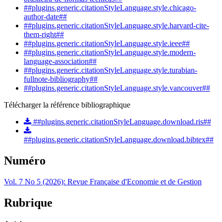
##plugins.generic.citationStyleLanguage.style.chicago-
author-date##
##plugins.generic.citationStyleLanguage.style.harvard-cite-
them-right##
##plugins.generic.citationStyleLanguage.style.ieee##
##plugins.generic.citationStyleLanguage.style.modern-
language-association##
##plugins.generic.citationStyleLanguage.style.turabian-
fullnote-bibliography##
##plugins.generic.citationStyleLanguage.style.vancouver##
Télécharger la référence bibliographique
##plugins.generic.citationStyleLanguage.download.ris##
##plugins.generic.citationStyleLanguage.download.bibtex##
Numéro
Vol. 7 No 5 (2026): Revue Française d'Economie et de Gestion
Rubrique