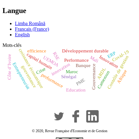
Langue
Limba Română
Français (France)
English
Mots-clés
croissance économique
efficience
Développement durable
Covid-19
ERP
RSE
capital humain
Côte d’Ivoire
Innovation
Contrôle de gestion
Mali
UEMOA
Performance
Entrepreneuriat
innovation
Banque
Gouvernance
gouvernance
Crise
ARDL
Afrique
Maroc
Cameroun
performance
Sénégal
PME
Education
© 2020, Revue Française d'Economie et de Gestion