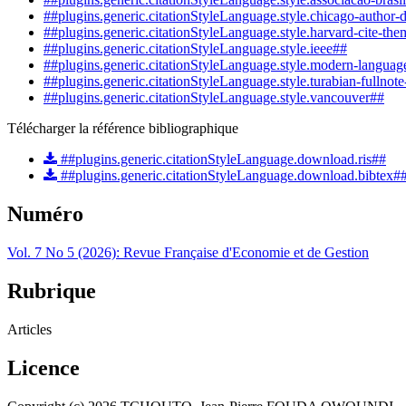
##plugins.generic.citationStyleLanguage.style.chicago-author-
##plugins.generic.citationStyleLanguage.style.harvard-cite-the
##plugins.generic.citationStyleLanguage.style.ieee##
##plugins.generic.citationStyleLanguage.style.modern-languag
##plugins.generic.citationStyleLanguage.style.turabian-fullnot
##plugins.generic.citationStyleLanguage.style.vancouver##
Télécharger la référence bibliographique
##plugins.generic.citationStyleLanguage.download.ris##
##plugins.generic.citationStyleLanguage.download.bibtex#
Numéro
Vol. 7 No 5 (2026): Revue Française d'Economie et de Gestion
Rubrique
Articles
Licence