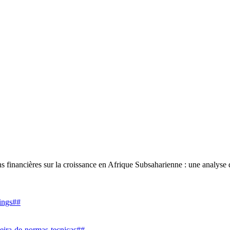
cières sur la croissance en Afrique Subsaharienne : une analyse du 
dings##
leira-de-normas-tecnicas##