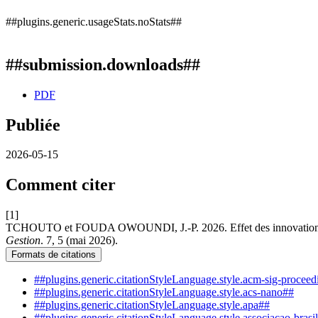
##plugins.generic.usageStats.noStats##
##submission.downloads##
PDF
Publiée
2026-05-15
Comment citer
[1]
TCHOUTO et FOUDA OWOUNDI, J.-P. 2026. Effet des innovations finan
Gestion
. 7, 5 (mai 2026).
Formats de citations
##plugins.generic.citationStyleLanguage.style.acm-sig-procee
##plugins.generic.citationStyleLanguage.style.acs-nano##
##plugins.generic.citationStyleLanguage.style.apa##
##plugins.generic.citationStyleLanguage.style.associacao-brasi