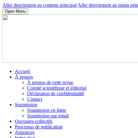
Aller directement au contenu principal
Aller directement au menu prin
Open Menu
Accueil
À propos
À propos de cette revue
Comité scientifique et éditorial
Déclaration de confidentialité
Contact
Soumission
Soumission en ligne
Soumission par email
Ouvrages-collectifs
Processus de publication
Annonces
Indexation