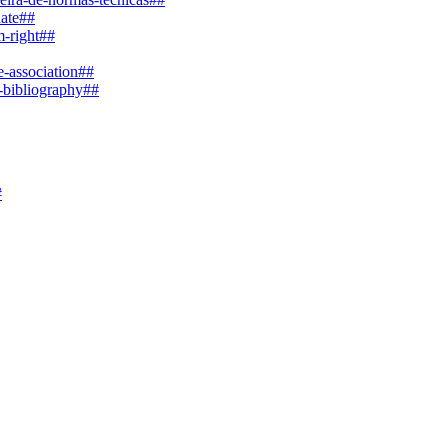
date##
m-right##
e-association##
e-bibliography##
#