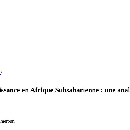
n
/
oissance en Afrique Subsaharienne : une anal
Cameroun