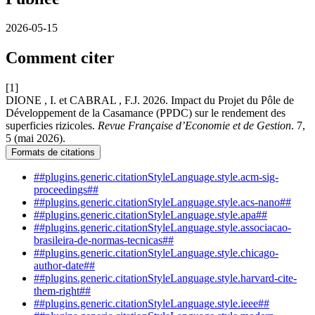
2026-05-15
Comment citer
[1]
DIONE , I. et CABRAL , F.J. 2026. Impact du Projet du Pôle de
Développement de la Casamance (PPDC) sur le rendement des
superficies rizicoles.
Revue Française d’Economie et de Gestion
. 7,
5 (mai 2026).
Formats de citations
##plugins.generic.citationStyleLanguage.style.acm-sig-
proceedings##
##plugins.generic.citationStyleLanguage.style.acs-nano##
##plugins.generic.citationStyleLanguage.style.apa##
##plugins.generic.citationStyleLanguage.style.associacao-
brasileira-de-normas-tecnicas##
##plugins.generic.citationStyleLanguage.style.chicago-
author-date##
##plugins.generic.citationStyleLanguage.style.harvard-cite-
them-right##
##plugins.generic.citationStyleLanguage.style.ieee##