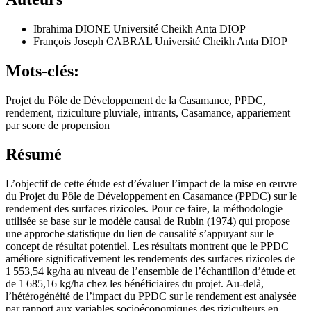
Ibrahima DIONE
Université Cheikh Anta DIOP
François Joseph CABRAL
Université Cheikh Anta DIOP
Mots-clés:
Projet du Pôle de Développement de la Casamance, PPDC,
rendement, riziculture pluviale, intrants, Casamance, appariement
par score de propension
Résumé
L’objectif de cette étude est d’évaluer l’impact de la mise en œuvre
du Projet du Pôle de Développement en Casamance (PPDC) sur le
rendement des surfaces rizicoles. Pour ce faire, la méthodologie
utilisée se base sur le modèle causal de Rubin (1974) qui propose
une approche statistique du lien de causalité s’appuyant sur le
concept de résultat potentiel. Les résultats montrent que le PPDC
améliore significativement les rendements des surfaces rizicoles de
1 553,54 kg/ha au niveau de l’ensemble de l’échantillon d’étude et
de 1 685,16 kg/ha chez les bénéficiaires du projet. Au-delà,
l’hétérogénéité de l’impact du PPDC sur le rendement est analysée
par rapport aux variables socioéconomiques des riziculteurs en