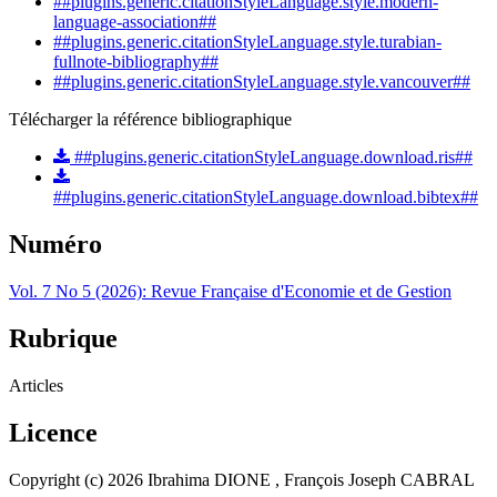
##plugins.generic.citationStyleLanguage.style.modern-
language-association##
##plugins.generic.citationStyleLanguage.style.turabian-
fullnote-bibliography##
##plugins.generic.citationStyleLanguage.style.vancouver##
Télécharger la référence bibliographique
##plugins.generic.citationStyleLanguage.download.ris##
##plugins.generic.citationStyleLanguage.download.bibtex##
Numéro
Vol. 7 No 5 (2026): Revue Française d'Economie et de Gestion
Rubrique
Articles
Licence
Copyright (c) 2026 Ibrahima DIONE , François Joseph CABRAL