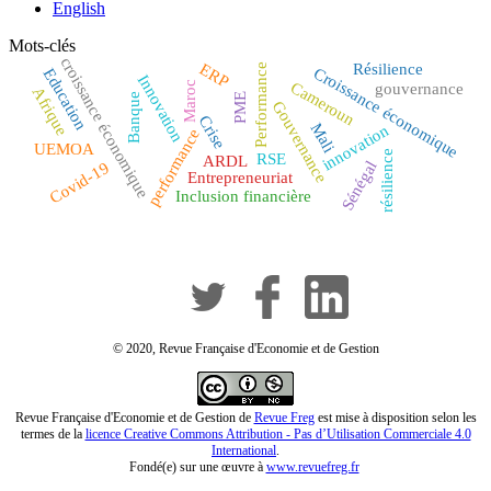
English
Mots-clés
croissance économique
ERP
Résilience
Performance
Croissance économique
Education
Innovation
Cameroun
Maroc
gouvernance
Afrique
Banque
PME
Gouvernance
Crise
Mali
innovation
performance
UEMOA
résilience
RSE
ARDL
Sénégal
Covid-19
Entrepreneuriat
Inclusion financière
© 2020, Revue Française d'Economie et de Gestion
Revue Française d'Economie et de Gestion de
Revue Freg
est mise à disposition selon les
termes de la
licence Creative Commons Attribution - Pas d’Utilisation Commerciale 4.0
International
.
Fondé(e) sur une œuvre à
www.revuefreg.fr