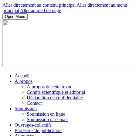
Aller directement au contenu principal
Aller directement au menu
principal
Aller au pied de page
Open Menu
Accueil
À propos
À propos de cette revue
Comité scientifique et éditorial
Déclaration de confidentialité
Contact
Soumission
Soumission en ligne
Soumission par email
Ouvrages-collectifs
Processus de publication
Annonces