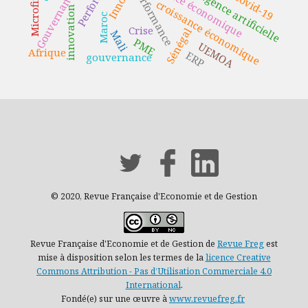
Croissance économique
Microfinance
Intelligence artificielle
performance
Gouvernance
Covid-19
croissance économique
innovation
Maroc
Crise
Sénégal
Mali
PME
UEMOA
Afrique
ERP
gouvernance
© 2020, Revue Française d'Economie et de Gestion
Revue Française d'Economie et de Gestion de
Revue Freg
est
mise à disposition selon les termes de la
licence Creative
Commons Attribution - Pas d’Utilisation Commerciale 4.0
International
.
Fondé(e) sur une œuvre à
www.revuefreg.fr