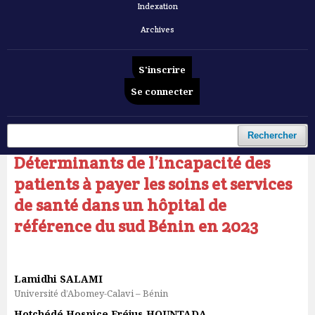
Indexation
Archives
S'inscrire
Se connecter
Accueil
/
Archives
/
Vol. 7 No 5 (2026): Revue Française d'Economie et de Gestion
/
Articles
Rechercher
Déterminants de l’incapacité des
patients à payer les soins et services
de santé dans un hôpital de
référence du sud Bénin en 2023
Lamidhi SALAMI
Université d’Abomey-Calavi – Bénin
Hotchédé Hospice Fréjus HOUNTADA