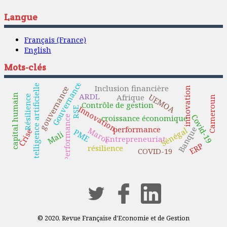
Langue
Français (France)
English
Mots-clés
Gouvernance
Intelligence artificielle
Inclusion financière
gouvernance
innovation
ARDL
UEMOA
capital humain
Afrique
Résilience
Cameroun
Contrôle de gestion
Innovation
RSE
Covid-19
croissance économique
Performance
performance
Banque
Maroc
Sénégal
PME
Crise
Mali
Entrepreneuriat
ERP
résilience
COVID-19
© 2020, Revue Française d'Economie et de Gestion