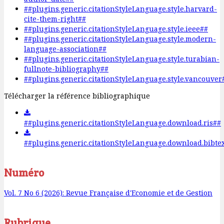
##plugins.generic.citationStyleLanguage.style.harvard-
cite-them-right##
##plugins.generic.citationStyleLanguage.style.ieee##
##plugins.generic.citationStyleLanguage.style.modern-
language-association##
##plugins.generic.citationStyleLanguage.style.turabian-
fullnote-bibliography##
##plugins.generic.citationStyleLanguage.style.vancouver
Télécharger la référence bibliographique
##plugins.generic.citationStyleLanguage.download.ris##
##plugins.generic.citationStyleLanguage.download.bibte
Numéro
Vol. 7 No 6 (2026): Revue Française d'Economie et de Gestion
Rubrique