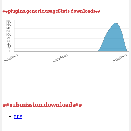
##plugins.generic.usageStats.downloads##
##submission.downloads##
PDF