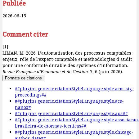
Publiée
2026-06-15
Comment citer
[1]
LIMAN, M. 2026. L’automatisation des processus comptables :
enjeux, rôle de l’expert-comptable et méthodologies d’audit
pour une conformité durable des systèmes d’information.
Revue Française d’Economie et de Gestion
. 7, 6 (juin 2026).
Formats de citations
##plugins.generic.citationStyleLanguage.style.acm-sig-
proceedings##
##plugins.generic.citationStyleLanguage.style.acs-
nano##
##plugins.generic.citationStyleLanguage.style.apa##
##plugins.generic.citationStyleLanguage.style.associacao
brasileira-de-normas-tecnicas##
##plugins.generic.citationStyleLanguage.style.chicago-
author-date##