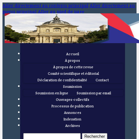
Aller directement au contenu principal
Aller directement au
menu principal
Aller au pied de page
Accueil
À propos
À propos de cette revue
Comité scientifique et éditorial
Déclaration de confidentialité
Contact
Soumission
Soumission en ligne
Soumission par email
Ouvrages-collectifs
Processus de publication
Annonces
Indexation
Archives
Rechercher