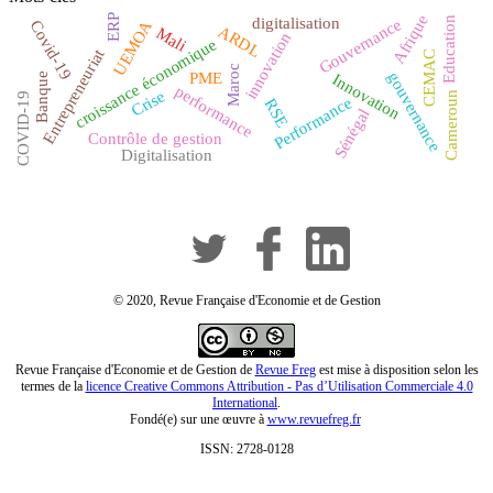
ERP
Afrique
Education
digitalisation
Gouvernance
UEMOA
Covid-19
ARDL
Mali
innovation
croissance économique
Entrepreneuriat
CEMAC
Maroc
gouvernance
PME
Innovation
Banque
performance
Crise
Cameroun
COVID-19
Performance
RSE
Sénégal
Contrôle de gestion
Digitalisation
© 2020, Revue Française d'Economie et de Gestion
Revue Française d'Economie et de Gestion de
Revue Freg
est mise à disposition selon les
termes de la
licence Creative Commons Attribution - Pas d’Utilisation Commerciale 4.0
International
.
Fondé(e) sur une œuvre à
www.revuefreg.fr
ISSN: 2728-0128