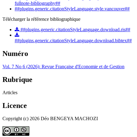
fullnote-bibliography##
##plugins.generic.citationStyleLanguage.style.vancouver##
Télécharger la référence bibliographique
##plugins.generic.citationStyleLanguage.download.ris##
##plugins.generic.citationStyleLanguage.download.bibtex##
Numéro
Vol. 7 No 6 (2026): Revue Française d'Economie et de Gestion
Rubrique
Articles
Licence
Copyright (c) 2026 Déo BENGEYA MACHOZI