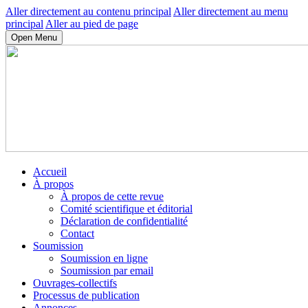
Aller directement au contenu principal
Aller directement au menu
principal
Aller au pied de page
Open Menu
Accueil
À propos
À propos de cette revue
Comité scientifique et éditorial
Déclaration de confidentialité
Contact
Soumission
Soumission en ligne
Soumission par email
Ouvrages-collectifs
Processus de publication
Annonces