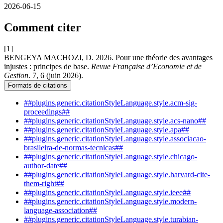
2026-06-15
Comment citer
[1]
BENGEYA MACHOZI, D. 2026. Pour une théorie des avantages
injustes : principes de base.
Revue Française d’Economie et de
Gestion
. 7, 6 (juin 2026).
Formats de citations
##plugins.generic.citationStyleLanguage.style.acm-sig-
proceedings##
##plugins.generic.citationStyleLanguage.style.acs-nano##
##plugins.generic.citationStyleLanguage.style.apa##
##plugins.generic.citationStyleLanguage.style.associacao-
brasileira-de-normas-tecnicas##
##plugins.generic.citationStyleLanguage.style.chicago-
author-date##
##plugins.generic.citationStyleLanguage.style.harvard-cite-
them-right##
##plugins.generic.citationStyleLanguage.style.ieee##
##plugins.generic.citationStyleLanguage.style.modern-
language-association##
##plugins.generic.citationStyleLanguage.style.turabian-