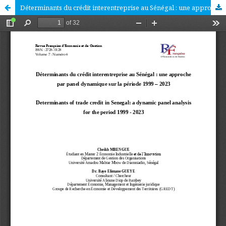
Déterminants du crédit interentreprise au Sénégal : une approche par panel dynamique sur la période 1999 – 2023