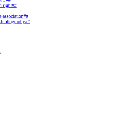
m-right##
e-association##
e-bibliography##
#