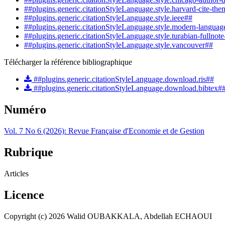
##plugins.generic.citationStyleLanguage.style.harvard-cite-the
##plugins.generic.citationStyleLanguage.style.ieee##
##plugins.generic.citationStyleLanguage.style.modern-languag
##plugins.generic.citationStyleLanguage.style.turabian-fullnot
##plugins.generic.citationStyleLanguage.style.vancouver##
Télécharger la référence bibliographique
##plugins.generic.citationStyleLanguage.download.ris##
##plugins.generic.citationStyleLanguage.download.bibtex#
Numéro
Vol. 7 No 6 (2026): Revue Française d'Economie et de Gestion
Rubrique
Articles
Licence
Copyright (c) 2026 Walid OUBAKKALA, Abdellah ECHAOUI