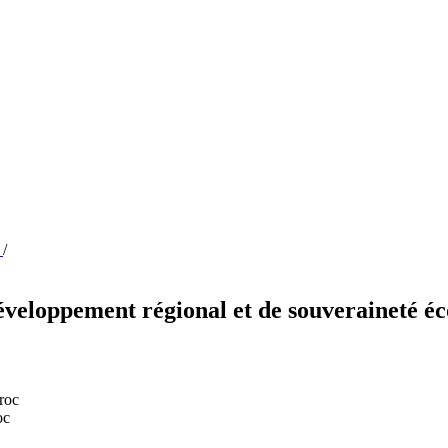
n
/
développement régional et de souveraineté 
roc
oc