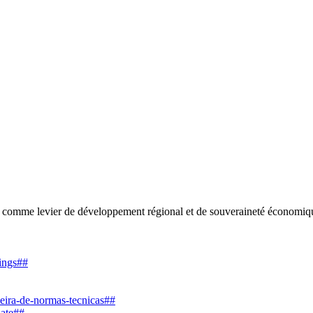
me levier de développement régional et de souveraineté économiq
dings##
leira-de-normas-tecnicas##
date##