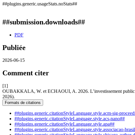
##plugins.generic.usageStats.noStats##
##submission.downloads##
PDF
Publiée
2026-06-15
Comment citer
[1]
OUBAKKALA, W. et ECHAOUI, A. 2026. L’investissement public com
2026).
Formats de citations
##plugins.generic.citationStyleLanguage.style.acm-sig-procee
##plugins.generic.citationStyleLanguage.style.acs-nano##
##plugins.generic.citationStyleLanguage.style.apa##
##plugins.generic.citationStyleLanguage.style.associacao-brasi
##plugins.generic.citationStyleLanguage.style.chicago-author-