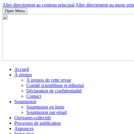
Aller directement au contenu principal
Aller directement au menu prin
Open Menu
Accueil
À propos
À propos de cette revue
Comité scientifique et éditorial
Déclaration de confidentialité
Contact
Soumission
Soumission en ligne
Soumission par email
Ouvrages-collectifs
Processus de publication
Annonces
Indexation