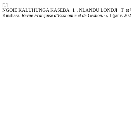
[1]
NGOIE KALUHUNGA KASEBA , I. , NLANDU LONDJI , T. et UMBA NSHI
Kinshasa.
Revue Française d’Economie et de Gestion
. 6, 1 (janv. 202