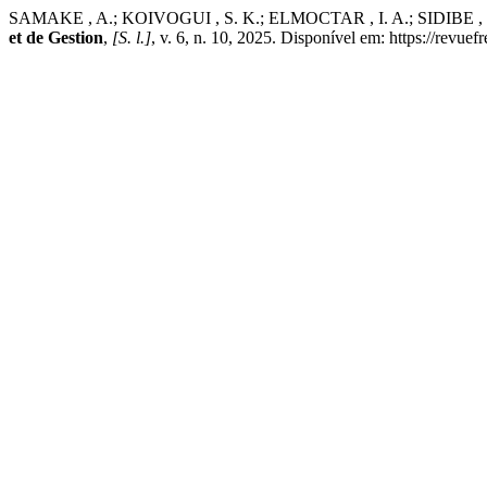
SAMAKE , A.; KOIVOGUI , S. K.; ELMOCTAR , I. A.; SIDIBE , F. L’
et de Gestion
,
[S. l.]
, v. 6, n. 10, 2025. Disponível em: https://revue