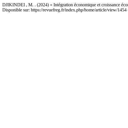
DJIKINDEI , M. . (2024) « Intégration économique et croissance éc
Disponible sur: https://revuefreg.fr/index.php/home/article/view/1454