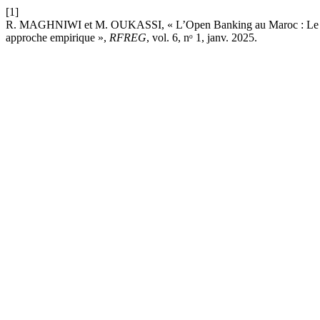
[1]
R. MAGHNIWI et M. OUKASSI, « L’Open Banking au Maroc : Le rôle r
approche empirique »,
RFREG
, vol. 6, nᵒ 1, janv. 2025.