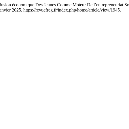
usion économique Des Jeunes Comme Moteur De l’entrepreneuriat S
, janvier 2025, https://revuefreg.fr/index.php/home/article/view/1945.