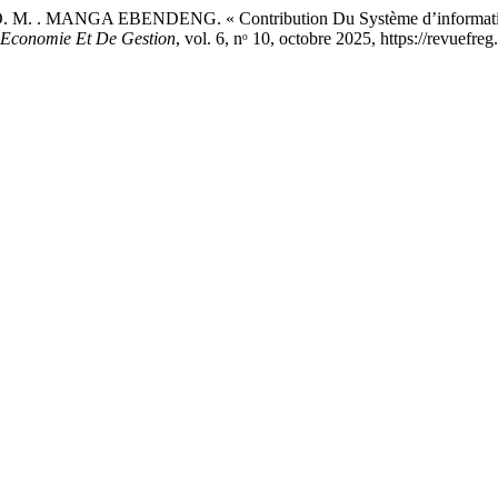
 . MANGA EBENDENG. « Contribution Du Système d’information à l
’Economie Et De Gestion
, vol. 6, nᵒ 10, octobre 2025, https://revuefre