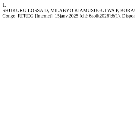
1.
SHUKURU LOSSA D, MILABYO KIAMUSUGULWA P, BORAUZIMA BATUMIK
Congo. RFREG [Internet]. 15janv.2025 [cité 6août2026];6(1). Disponib