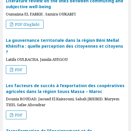
Literature review on the links between commuting and
subjective well-being
Oumaima EL FARKH , Samira OUKARFI
PDF (English)
La gouvernance territoriale dans la région Béni Mellal
Khénifra : quelle perception des citoyennes et citoyens
?
Latifa OULBACHA, Jamila AYEGOU
PDF
Les facteurs de succès à l’exportation des coopératives
agricoles dans la région Souss Massa – Maroc
Dounia BOUDAD, Jaouad El Kaissouni, Sabah JRHIRID, Maryem
THIS, Safae Aboudrar
PDF
Transformation de l'Enseignement et de