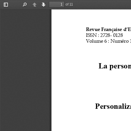
of 11
Toggle
Find
Previous
Next
Sidebar
Revue Française d’E
ISSN
: 2728
-
0128
Volume 
6
: Numéro 
La person
Personaliz