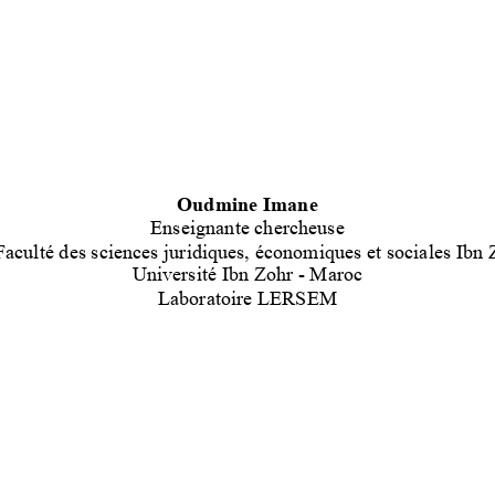
Oudmine Imane
Enseignant
e
chercheu
se
Faculté des sciences juridiques, économiques et sociales Ibn 
Université
Ibn Zohr 
-
Maroc
Laboratoire LERSEM