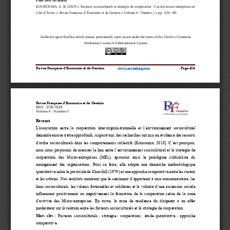
KOUROUMA
. 
A. B.
(20
2
5
) «
Facteurs
socioculturels et stratégie de coopération : Cas des micro
-
entreprises en 
Côte d’Ivoire 
», Revue 
Française d’
É
conomie et de Gestion 
«
Volume 
6
: Numéro
1 
» p
p
: 
424
-
441
.
Author(s) agree that this article remain permanently open access 
under the terms of the Creative
Commons 
Attribution License 4.0 International License
Revue Française d’Economie et de Gestion
www.revuefreg.com
Page 
424
Revue Française d’Economie et de Gestion
ISSN
: 2728
-
0128
Volume 
6
: Numéro 
1
Résumé 
L'association  entre  la  coopération  inter
-
organisationnelle  et  l’environnement 
socioculturel 
demande encore à être approfondi. Auparavant, des recherches ont mis en évidence des ressorts 
d’ordre socioculturels dans les comportements collectifs (Kourouma, 2018). C’est pourquoi, 
nous nous proposons de mesurer le lien entre l’environnem
ent socioculturel et la stratégie de 
coopération  des  Micro
-
entreprises  (MEs),  épousant  ainsi  le  paradigme  culturaliste  du 
management  des  organisations.  Pour  ce  faire,  elle  adopte  une  démarche  méthodologique 
quantitative selon le protocole de Churchill (197
9) et une approche comparative entre les ruraux 
et les urbains. Nos résultats montrent que le sentiment d’appartenir à une communautaire, les 
liens socioculturels, les valeurs fraternelles et solidaires et la volonté d’une ascension sociale 
influencent  pos
itivement  ou  négativement  la  formation  de  la  coopération  selon  de  la  zone 
d’activité  des  Micro
-
entreprises.  En  outre,  la  zone  de  résidence  du  dirigeant  a  un  effet 
modérateur sur la relation entre les facteurs socioculturels et la stratégie de coopération.
Mots  clés
: 
Facteurs  socioculturels
;  stratégie
;  coopération
;  étude  quantitative
;  approche 
comparative
.