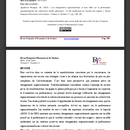
Date d’acceptation
: 04/11/2025
Pour citer cet article
:
Agambouè  Nkanguè.  J.R.  (2025
)  « 
Les 
changements  organisationnels  et  leurs  effets  sur  la  performance 
organisationnelle  des  collectivités  locales  gabonaises  :  le  rôle  modérateur  de  l’accueil  des  usagers
»,  Revue 
Française d’Economie et de Gestion «
Volume 6 : Numéro 11
» 
pp :
380
-
40
1
.
Author(s) agree that this article remain permanently open access under the terms of the Creative Commons 
Attribution License 
4.0 International License
Revue Française d’Economie et de Gestion
www.revuefreg.fr
Page 
380
Revue Française d’Economie et de Gestion
ISSN
: 2728
-
0128
Volume 6
: Numéro 11
RESUMÉ
Pour  survivre  dans  ce  contexte  de  la  mondialisation  caractérisé  par  la  concurrence,  les 
organisations ont recours aux stratégies visant à les adapter aux fluctuations de plus en plus 
complexes  de  l’environnement.  C’est  dans  cette  perspective  que  prennent  p
lace  les 
changements organisationnels. Traditionnellement considérées comme l’apanage du secteur 
privé, les transformations ont gagné la sphère publique qui a besoin d’augmenter ses capacités 
et d’améliorer ses performances. Le présent article interroge l’
efficacité des changements 
organisationnels et le rôle de la culture nationale dans ces processus au sein dans les collectivités 
locales. Une étude qualitative a permis d’appréhender les facteurs de changements ainsi que les 
dimensions  de  la  culture  nation
ale  susceptibles  d’avoir  un  impact  sur  la  performance 
organisationnelle. Les résultats du test à l’aide des équations structurelles sous le logiciel 
AMOS 23 de SPSS montrent que certains changements organisationnels apportés ont un effet 
positif sur la per
formance et que la variable culturelle «
accueil des usagers
» exerce un effet 
modérateur  sur  les  relations  positives  entre  changements  organisationnels  et  performance 
organisationnelle des collectivités locales.  
Mots
-
clés
:
changements organisationnels
; performance ; culture ; accueil
; collectivités
.