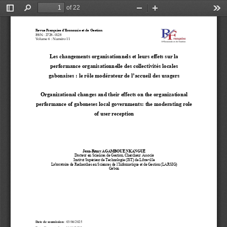
of 22
Toggle
Find
Zoom
Zoom
Too
Sidebar
Out
In
Revue Française d’Economie et de Gestion
ISSN
: 2728
-
0128
Volume 6
: Numéro 11
Les changements organisationnels et leurs effets sur la 
performance organisationnelle des collectivités locales 
gabonaises
: le rôle modérateur de l’accueil des usagers
Organizational changes and their effects on the organizational 
performance of gaboneses local 
governments:
the moderating role 
of user reception
Jean
-
Rémy AGAMBOUÈ NKANGUÈ
Docteur en Sciences de Gestion, Chercheur Associé
Institut Supérieur de 
Technologie (IST) de Libreville
Laboratoire de Recherches en Sciences de l’Informatique et de Gestion (LARSIG)
Gabon
Date de soumission
: 03/06/2025