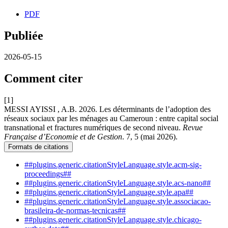
PDF
Publiée
2026-05-15
Comment citer
[1]
MESSI AYISSI , A.B. 2026. Les déterminants de l’adoption des
réseaux sociaux par les ménages au Cameroun : entre capital social
transnational et fractures numériques de second niveau.
Revue
Française d’Economie et de Gestion
. 7, 5 (mai 2026).
Formats de citations
##plugins.generic.citationStyleLanguage.style.acm-sig-
proceedings##
##plugins.generic.citationStyleLanguage.style.acs-nano##
##plugins.generic.citationStyleLanguage.style.apa##
##plugins.generic.citationStyleLanguage.style.associacao-
brasileira-de-normas-tecnicas##
##plugins.generic.citationStyleLanguage.style.chicago-