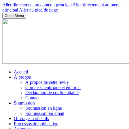
Aller directement au contenu principal
Aller directement au menu
principal
Aller au pied de page
Open Menu
Accueil
À propos
À propos de cette revue
Comité scientifique et éditorial
Déclaration de confidentialité
Contact
Soumission
Soumission en ligne
Soumission par email
Ouvrages-collectifs
Processus de publication
Annonces