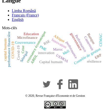
Langue
Limba Română
Français (France)
English
Mots-clés
croissance économique
performance financière
Education
gouvernance
Banque
CEMAC
Afrique
Performance
Cameroun
Microfinance
Innovation
capital humain
RSE
Gouvernance
performance
COVID-19
PME
Covid-19
Crise
Contrôle de gestion
Maroc
Mali
Sénégal
innovation
ERP
UEMOA
ARDL
résilience
Capital humain
© 2020, Revue Française d'Economie et de Gestion