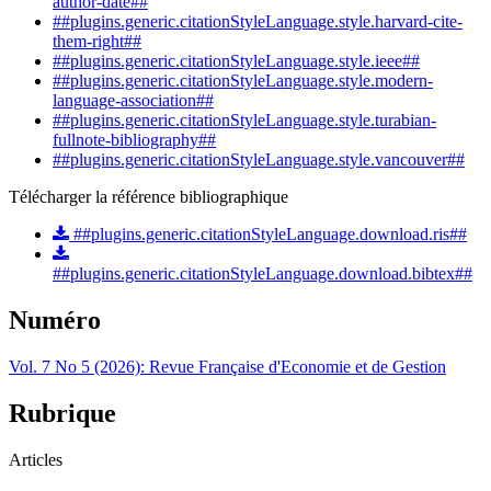
author-date##
##plugins.generic.citationStyleLanguage.style.harvard-cite-
them-right##
##plugins.generic.citationStyleLanguage.style.ieee##
##plugins.generic.citationStyleLanguage.style.modern-
language-association##
##plugins.generic.citationStyleLanguage.style.turabian-
fullnote-bibliography##
##plugins.generic.citationStyleLanguage.style.vancouver##
Télécharger la référence bibliographique
##plugins.generic.citationStyleLanguage.download.ris##
##plugins.generic.citationStyleLanguage.download.bibtex##
Numéro
Vol. 7 No 5 (2026): Revue Française d'Economie et de Gestion
Rubrique
Articles