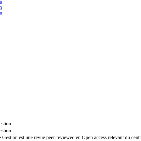
on
n
on
estion
estion
Gestion est une revue peer-reviewed en Open access relevant du centre 