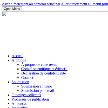
Aller directement au contenu principal
Aller directement au menu prin
Open Menu
Accueil
À propos
À propos de cette revue
Comité scientifique et éditorial
Déclaration de confidentialité
Contact
Soumission
Soumission en ligne
Soumission par email
Ouvrages-collectifs
Processus de publication
Annonces
Indexation