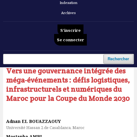
Indexation
Archives
S'inscrire
Se connecter
Accueil
/
Archives
/
Vol. 6 No 10 (2025): Revue Française d'Economie et de Gestion
/
Articles
Rechercher
Vers une gouvernance intégrée des
méga-événements : défis logistiques,
infrastructurels et numériques du
Maroc pour la Coupe du Monde 2030
Adnan EL BOUAZZAOUY
Université Hassan 2 de Casablanca, Maroc
Mostapha AMRI